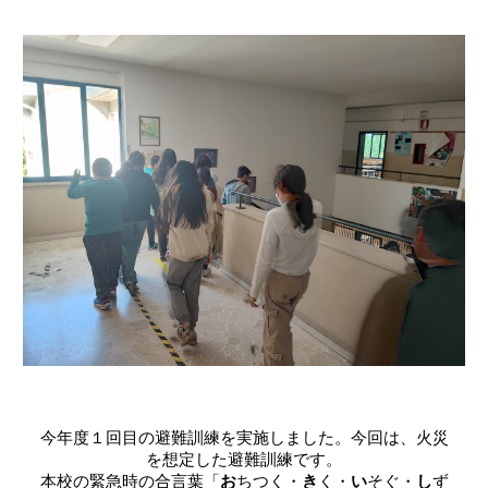
今年度１回目の避難訓練を実施しました。今回は、火災
を想定した避難訓練です。
本校の緊急時の合言葉
「
お
ちつく
・
き
く
・
い
そぐ
・
し
ず