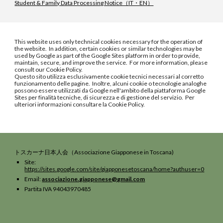
Student & Family Data Processing Notice（IT・EN）
This website uses only technical cookies necessary for the operation of
the website. In addition, certain cookies or similar technologies may be
used by Google as part of the Google Sites platform in order to provide,
maintain, secure, and improve the service. For more information, please
consult our Cookie Policy.
Questo sito utilizza esclusivamente cookie tecnici necessari al corretto
funzionamento delle pagine. Inoltre, alcuni cookie o tecnologie analoghe
possono essere utilizzati da Google nell'ambito della piattaforma Google
Sites per finalità tecniche, di sicurezza e di gestione del servizio. Per
ulteriori informazioni consultare la Cookie Policy.
トスカーナ
日本人会（Associazione Giapponese in Toscana
)
Site:
https://sites.google.com/site/giapponesetoscana/home?authuser=0
E
mail
:
associazione.giapponese@gmail.com
Partita IVA 94043970485