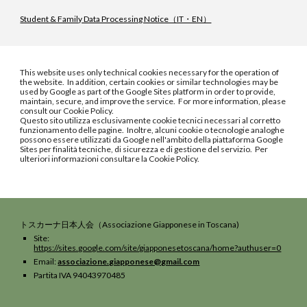
Student & Family Data Processing Notice（IT・EN）
This website uses only technical cookies necessary for the operation of
the website. In addition, certain cookies or similar technologies may be
used by Google as part of the Google Sites platform in order to provide,
maintain, secure, and improve the service. For more information, please
consult our Cookie Policy.
Questo sito utilizza esclusivamente cookie tecnici necessari al corretto
funzionamento delle pagine. Inoltre, alcuni cookie o tecnologie analoghe
possono essere utilizzati da Google nell'ambito della piattaforma Google
Sites per finalità tecniche, di sicurezza e di gestione del servizio. Per
ulteriori informazioni consultare la Cookie Policy.
トスカーナ
日本人会（Associazione Giapponese in Toscana
)
Site:
https://sites.google.com/site/giapponesetoscana/home?authuser=0
E
mail
:
associazione.giapponese@gmail.com
Partita IVA 94043970485